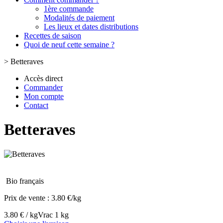
1ère commande
Modalités de paiement
Les lieux et dates distributions
Recettes de saison
Quoi de neuf cette semaine ?
>
Betteraves
Accès direct
Commander
Mon compte
Contact
Betteraves
Bio français
Prix de vente :
3.80 €/kg
3.80 € / kg
Vrac 1 kg