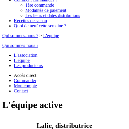
1ère commande
Modalités de paiement
Les lieux et dates distributions
Recettes de saison
Quoi de neuf cette semaine ?
Qui sommes-nous ?
>
L'équipe
Qui sommes-nous ?
L'association
L'équipe
Les producteurs
Accès direct
Commander
Mon compte
Contact
L'équipe active
Lalie, distributrice