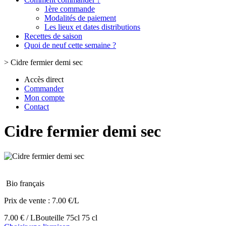
1ère commande
Modalités de paiement
Les lieux et dates distributions
Recettes de saison
Quoi de neuf cette semaine ?
>
Cidre fermier demi sec
Accès direct
Commander
Mon compte
Contact
Cidre fermier demi sec
Bio français
Prix de vente :
7.00 €/L
7.00 € / L
Bouteille 75cl 75 cl