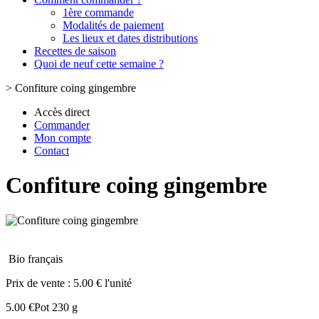
1ère commande
Modalités de paiement
Les lieux et dates distributions
Recettes de saison
Quoi de neuf cette semaine ?
>
Confiture coing gingembre
Accès direct
Commander
Mon compte
Contact
Confiture coing gingembre
Bio français
Prix de vente :
5.00 € l'unité
5.00 €
Pot 230 g