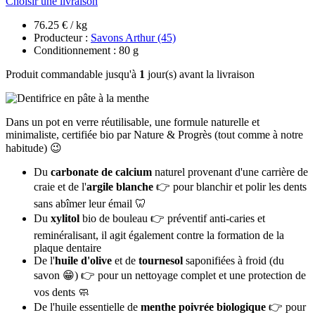
Choisir une livraison
76.25 € / kg
Producteur :
Savons Arthur (45)
Conditionnement : 80 g
Produit commandable jusqu'à
1
jour(s) avant la livraison
Dans un pot en verre réutilisable, une formule naturelle et
minimaliste, certifiée bio par Nature & Progrès (tout comme à notre
habitude) 😉
Du
carbonate de calcium
naturel provenant d'une carrière de
craie et de l'
argile blanche
👉 pour blanchir et polir les dents
sans abîmer leur émail 🦷
Du
xylitol
bio de bouleau 👉 préventif anti-caries et
reminéralisant, il agit également contre la formation de la
plaque dentaire
De l'
huile d'olive
et de
tournesol
saponifiées à froid (du
savon 😁) 👉 pour un nettoyage complet et une protection de
vos dents 🧼
De l'huile essentielle de
menthe poivrée biologique
👉 pour