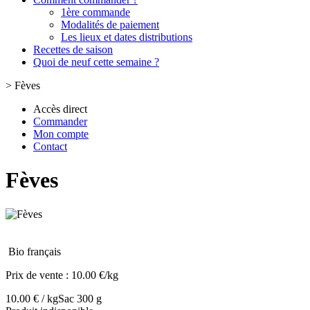
1ère commande
Modalités de paiement
Les lieux et dates distributions
Recettes de saison
Quoi de neuf cette semaine ?
>
Fèves
Accès direct
Commander
Mon compte
Contact
Fèves
Bio français
Prix de vente :
10.00 €/kg
10.00 € / kg
Sac 300 g