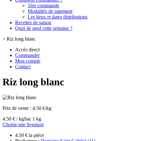
1ère commande
Modalités de paiement
Les lieux et dates distributions
Recettes de saison
Quoi de neuf cette semaine ?
>
Riz long blanc
Accès direct
Commander
Mon compte
Contact
Riz long blanc
Prix de vente :
4.50 €/kg
4.50 € / kg
Sac 1 kg
Choisir une livraison
4.50 € la pièce
Producteur :
Domaine Saint Gabriel (11)