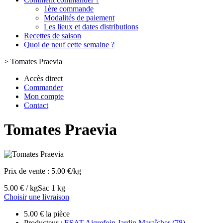
1ère commande
Modalités de paiement
Les lieux et dates distributions
Recettes de saison
Quoi de neuf cette semaine ?
>
Tomates Praevia
Accès direct
Commander
Mon compte
Contact
Tomates Praevia
Prix de vente :
5.00 €/kg
5.00 € / kg
Sac 1 kg
Choisir une livraison
5.00 € la pièce
Producteur :
ESAT Aigrefoin Jardin Maraîcher (78)