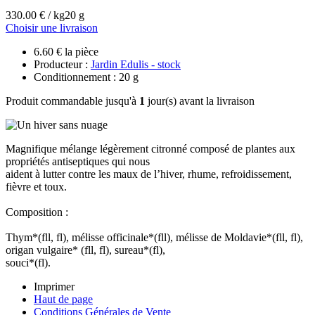
330.00 € / kg
20 g
Choisir une livraison
6.60 € la pièce
Producteur :
Jardin Edulis - stock
Conditionnement : 20 g
Produit commandable jusqu'à
1
jour(s) avant la livraison
Magnifique mélange légèrement citronné composé de plantes aux
propriétés antiseptiques qui nous
aident à lutter contre les maux de l’hiver, rhume, refroidissement,
fièvre et toux.
Composition :
Thym*(fll, fl), mélisse officinale*(fll), mélisse de Moldavie*(fll, fl),
origan vulgaire* (fll, fl), sureau*(fl),
souci*(fl).
Imprimer
Haut de page
Conditions Générales de Vente