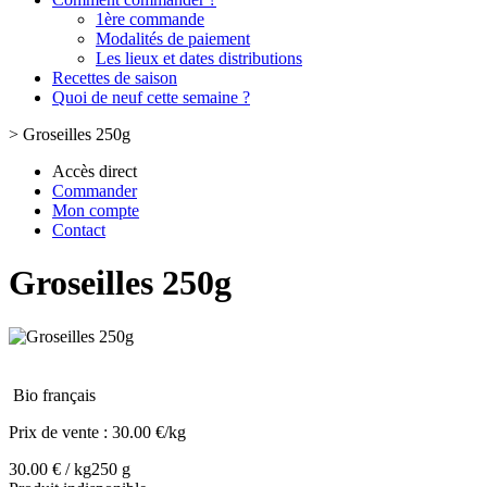
1ère commande
Modalités de paiement
Les lieux et dates distributions
Recettes de saison
Quoi de neuf cette semaine ?
>
Groseilles 250g
Accès direct
Commander
Mon compte
Contact
Groseilles 250g
Bio français
Prix de vente :
30.00 €/kg
30.00 € / kg
250 g