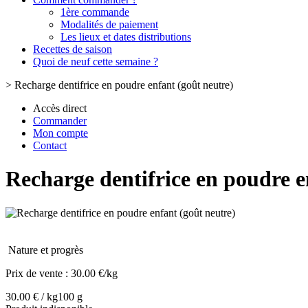
1ère commande
Modalités de paiement
Les lieux et dates distributions
Recettes de saison
Quoi de neuf cette semaine ?
>
Recharge dentifrice en poudre enfant (goût neutre)
Accès direct
Commander
Mon compte
Contact
Recharge dentifrice en poudre e
Nature et progrès
Prix de vente :
30.00 €/kg
30.00 € / kg
100 g