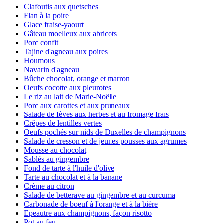
Clafoutis aux quetsches
Flan à la poire
Glace fraise-yaourt
Gâteau moelleux aux abricots
Porc confit
Tajine d'agneau aux poires
Houmous
Navarin d'agneau
Bûche chocolat, orange et marron
Oeufs cocotte aux pleurotes
Le riz au lait de Marie-Noëlle
Porc aux carottes et aux pruneaux
Salade de fèves aux herbes et au fromage frais
Crêpes de lentilles vertes
Oeufs pochés sur nids de Duxelles de champignons
Salade de cresson et de jeunes pousses aux agrumes
Mousse au chocolat
Sablés au gingembre
Fond de tarte à l'huile d'olive
Tarte au chocolat et à la banane
Crème au citron
Salade de betterave au gingembre et au curcuma
Carbonade de boeuf à l'orange et à la bière
Epeautre aux champignons, façon risotto
Pot au feu