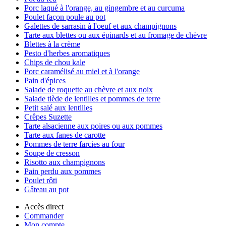
Porc laqué à l'orange, au gingembre et au curcuma
Poulet façon poule au pot
Galettes de sarrasin à l'oeuf et aux champignons
Tarte aux blettes ou aux épinards et au fromage de chèvre
Blettes à la crème
Pesto d'herbes aromatiques
Chips de chou kale
Porc caramélisé au miel et à l'orange
Pain d'épices
Salade de roquette au chèvre et aux noix
Salade tiède de lentilles et pommes de terre
Petit salé aux lentilles
Crêpes Suzette
Tarte alsacienne aux poires ou aux pommes
Tarte aux fanes de carotte
Pommes de terre farcies au four
Soupe de cresson
Risotto aux champignons
Pain perdu aux pommes
Poulet rôti
Gâteau au pot
Accès direct
Commander
Mon compte