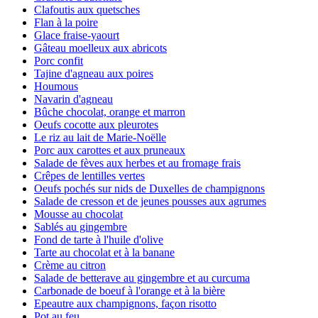
Clafoutis aux quetsches
Flan à la poire
Glace fraise-yaourt
Gâteau moelleux aux abricots
Porc confit
Tajine d'agneau aux poires
Houmous
Navarin d'agneau
Bûche chocolat, orange et marron
Oeufs cocotte aux pleurotes
Le riz au lait de Marie-Noëlle
Porc aux carottes et aux pruneaux
Salade de fèves aux herbes et au fromage frais
Crêpes de lentilles vertes
Oeufs pochés sur nids de Duxelles de champignons
Salade de cresson et de jeunes pousses aux agrumes
Mousse au chocolat
Sablés au gingembre
Fond de tarte à l'huile d'olive
Tarte au chocolat et à la banane
Crème au citron
Salade de betterave au gingembre et au curcuma
Carbonade de boeuf à l'orange et à la bière
Epeautre aux champignons, façon risotto
Pot au feu