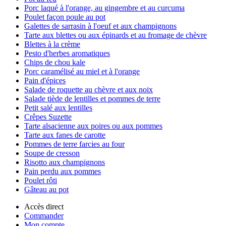
Porc laqué à l'orange, au gingembre et au curcuma
Poulet façon poule au pot
Galettes de sarrasin à l'oeuf et aux champignons
Tarte aux blettes ou aux épinards et au fromage de chèvre
Blettes à la crème
Pesto d'herbes aromatiques
Chips de chou kale
Porc caramélisé au miel et à l'orange
Pain d'épices
Salade de roquette au chèvre et aux noix
Salade tiède de lentilles et pommes de terre
Petit salé aux lentilles
Crêpes Suzette
Tarte alsacienne aux poires ou aux pommes
Tarte aux fanes de carotte
Pommes de terre farcies au four
Soupe de cresson
Risotto aux champignons
Pain perdu aux pommes
Poulet rôti
Gâteau au pot
Accès direct
Commander
Mon compte