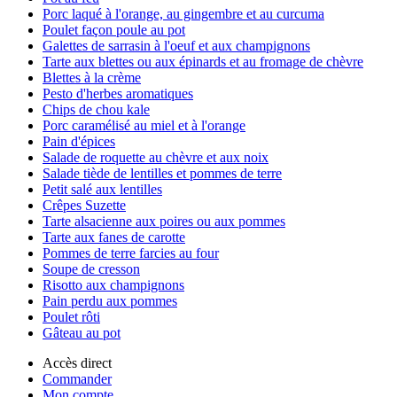
Porc laqué à l'orange, au gingembre et au curcuma
Poulet façon poule au pot
Galettes de sarrasin à l'oeuf et aux champignons
Tarte aux blettes ou aux épinards et au fromage de chèvre
Blettes à la crème
Pesto d'herbes aromatiques
Chips de chou kale
Porc caramélisé au miel et à l'orange
Pain d'épices
Salade de roquette au chèvre et aux noix
Salade tiède de lentilles et pommes de terre
Petit salé aux lentilles
Crêpes Suzette
Tarte alsacienne aux poires ou aux pommes
Tarte aux fanes de carotte
Pommes de terre farcies au four
Soupe de cresson
Risotto aux champignons
Pain perdu aux pommes
Poulet rôti
Gâteau au pot
Accès direct
Commander
Mon compte