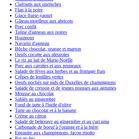
Clafoutis aux quetsches
Flan à la poire
Glace fraise-yaourt
Gâteau moelleux aux abricots
Porc confit
Tajine d'agneau aux poires
Houmous
Navarin d'agneau
Bûche chocolat, orange et marron
Oeufs cocotte aux pleurotes
Le riz au lait de Marie-Noëlle
Porc aux carottes et aux pruneaux
Salade de fèves aux herbes et au fromage frais
Crêpes de lentilles vertes
Oeufs pochés sur nids de Duxelles de champignons
Salade de cresson et de jeunes pousses aux agrumes
Mousse au chocolat
Sablés au gingembre
Fond de tarte à l'huile d'olive
Tarte au chocolat et à la banane
Crème au citron
Salade de betterave au gingembre et au curcuma
Carbonade de boeuf à l'orange et à la bière
Epeautre aux champignons, façon risotto
Pot au feu